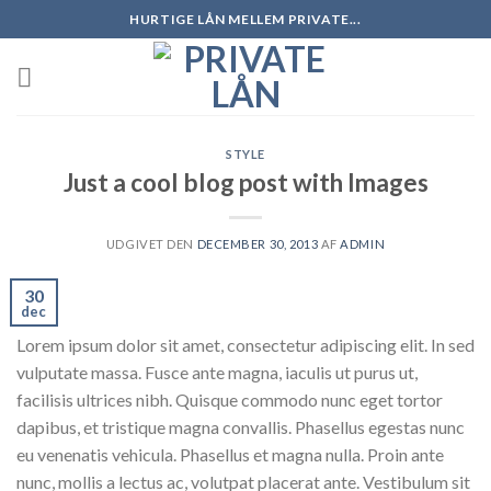
Skip
HURTIGE LÅN MELLEM PRIVATE...
to
content
STYLE
Just a cool blog post with Images
UDGIVET DEN
DECEMBER 30, 2013
AF
ADMIN
30
dec
Lorem ipsum dolor sit amet, consectetur adipiscing elit. In sed
vulputate massa. Fusce ante magna, iaculis ut purus ut,
facilisis ultrices nibh. Quisque commodo nunc eget tortor
dapibus, et tristique magna convallis. Phasellus egestas nunc
eu venenatis vehicula. Phasellus et magna nulla. Proin ante
nunc, mollis a lectus ac, volutpat placerat ante. Vestibulum sit