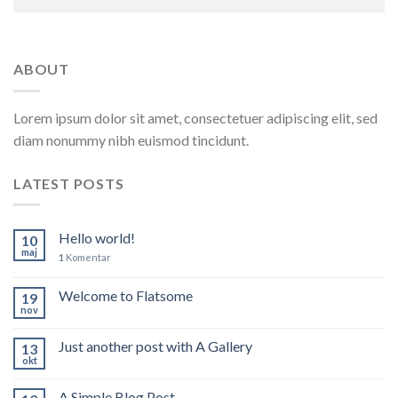
ABOUT
Lorem ipsum dolor sit amet, consectetuer adipiscing elit, sed
diam nonummy nibh euismod tincidunt.
LATEST POSTS
Hello world!
10
maj
1
Komentar
Welcome to Flatsome
19
nov
Just another post with A Gallery
13
okt
A Simple Blog Post