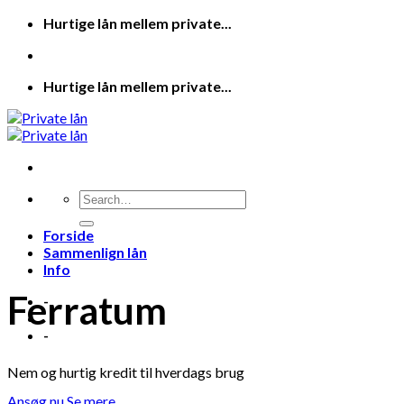
Skip
Hurtige lån mellem private...
to
content
Hurtige lån mellem private...
Forside
Sammenlign lån
Info
Ferratum
-
-
Nem og hurtig kredit til hverdags brug
Ansøg nu
Se mere