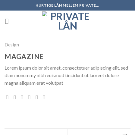
Skip
HURTIGE LÅN MELLEM PRIVATE...
to
content
Design
MAGAZINE
Lorem ipsum dolor sit amet, consectetuer adipiscing elit, sed
diam nonummy nibh euismod tincidunt ut laoreet dolore
magna aliquam erat volutpat