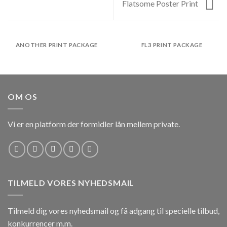
Flatsome Poster Print
ANOTHER PRINT PACKAGE
FL3 PRINT PACKAGE
OM OS
Vi er en platform der formidler lån mellem private.
TILMELD VORES NYHEDSMAIL
Tilmeld dig vores nyhedsmail og få adgang til specielle tilbud,
konkurrencer m.m.